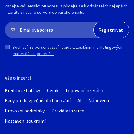
✅ Odnímatelné bočnice na plato.
Zadejte vaši emailovou adresu a přidejte se k odběru těch nejlepších
✅ Konstrukční rychlost 130Km/H.
inzerátu z našeho serveru do vašeho emailu.
✅ STK: na 6 let.
✅ Tovární záruka 2 roky.
✅ 100% dostupnost náhradních dílů.
✅ Záruční a pozáruční servis.
Souhlasím s
personalizací nabídek, zasíláním marketingových
Výbava:
materiálů a upozornění
.
➡️ Svařovaný rám - křížové výztuhy
➡️ 2x značková náprava 750Kg: KNOTT/AL-
KO
➡️ Odnímatelné bočnice na plato - dobré
Vše o inzerci
pro převoz objemného materiálu
➡️ Elektroinstalace 7pin
Kreditové balíčky
Ceník
Topování inzerátů
➡️ Přední poziční světla
➡️ Výška bočnice: 35cm
Rady pro bezpečné obchodování
AI
Nápověda
➡️ Sklopné + odnímatelné přední + zadní
Provozní podmínky
čelo
Pravidla inzerce
➡️ Napínací kolíky pro uchycení plachty
Nastavení soukromí
➡️ Pneu 155/70 R13
➡️ Tažný kloub uzamykatelný s kontrolou