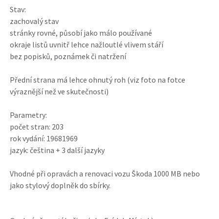
Stav:
zachovalý stav
stránky rovné, působí jako málo používané
okraje listů uvnitř lehce nažloutlé vlivem stáří
bez popisků, poznámek či natržení
Přední strana má lehce ohnutý roh (viz foto na fotce
výraznější než ve skutečnosti)
Parametry:
počet stran: 203
rok vydání: 19681969
jazyk: čeština + 3 další jazyky
Vhodné při opravách a renovaci vozu Škoda 1000 MB nebo
jako stylový doplněk do sbírky.