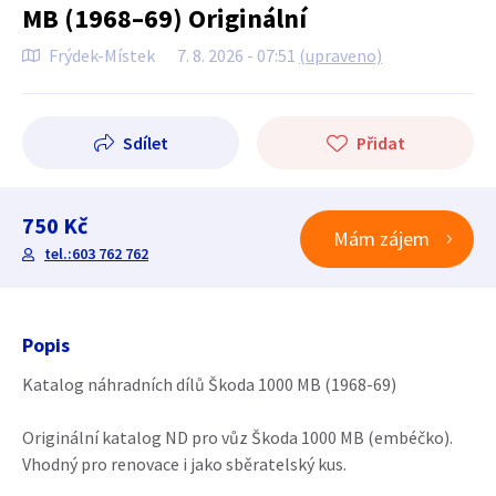
MB (1968–69) Originální
Frýdek-Místek
7. 8. 2026 - 07:51
(upraveno)
Sdílet
Přidat
750 Kč
Mám zájem
tel.:603 762 762
Popis
Katalog náhradních dílů Škoda 1000 MB (1968-69)
Originální katalog ND pro vůz Škoda 1000 MB (embéčko).
Vhodný pro renovace i jako sběratelský kus.