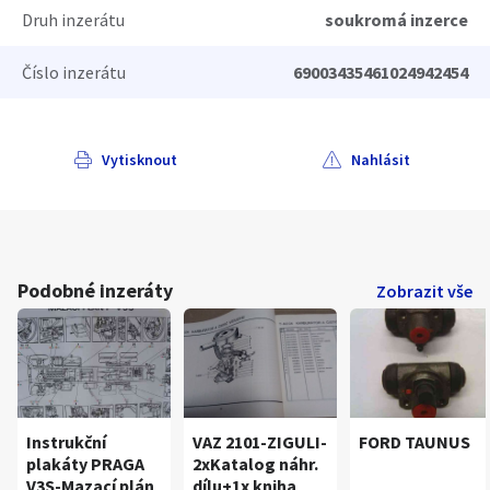
Druh inzerátu
soukromá inzerce
Číslo inzerátu
69003435461024942454
Vytisknout
Nahlásit
Podobné inzeráty
Zobrazit vše
Instrukční
VAZ 2101-ZIGULI-
FORD TAUNUS
plakáty PRAGA
2xKatalog náhr.
V3S-Mazací plán
dílu+1x kniha