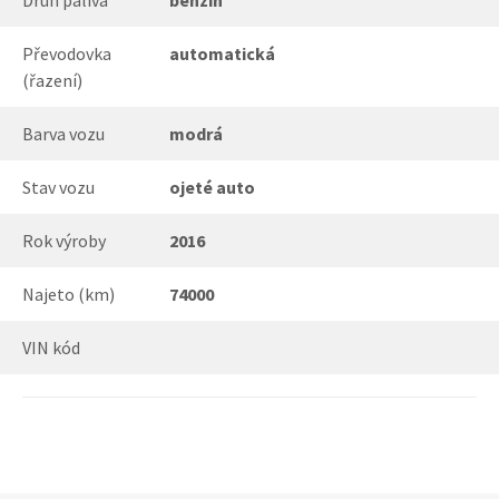
Druh paliva
benzín
Převodovka
automatická
(řazení)
Barva vozu
modrá
Stav vozu
ojeté auto
Rok výroby
2016
Najeto (km)
74000
VIN kód