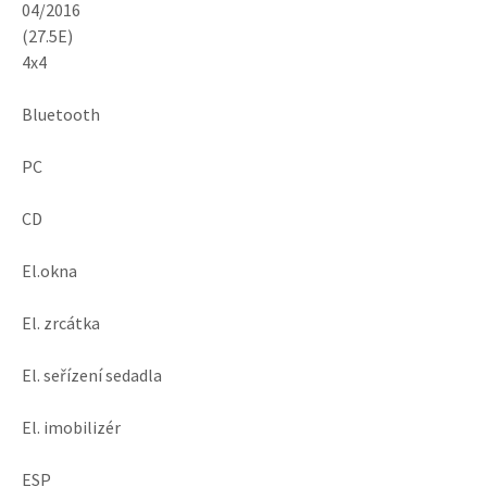
04/2016
(27.5E)
4x4
Bluetooth
PC
CD
El.okna
El. zrcátka
El. seřízení sedadla
El. imobilizér
ESP