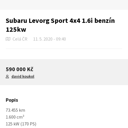
Subaru Levorg Sport 4x4 1.6i benzín
125kw
Celá ČR
11. 5. 2020 - 09:40
590 000 Kč
david koukol
Popis
73.455 km
1.600 cm³
125 kW (170 PS)