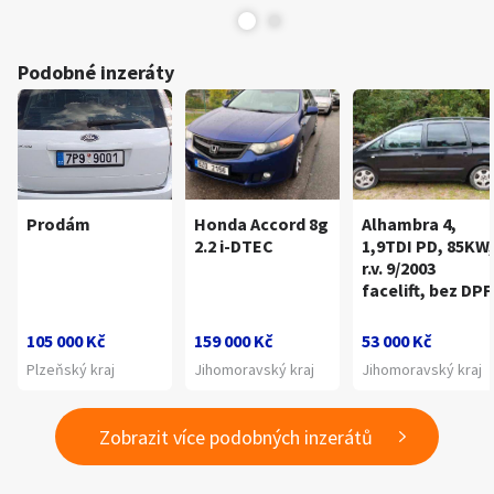
Podobné inzeráty
Prodám
Honda Accord 8g
Alhambra 4,
2.2 i-DTEC
1,9TDI PD, 85KW,
r.v. 9/2003
facelift, bez DPF
105 000 Kč
159 000 Kč
53 000 Kč
Plzeňský kraj
Jihomoravský kraj
Jihomoravský kraj
Zobrazit více podobných inzerátů