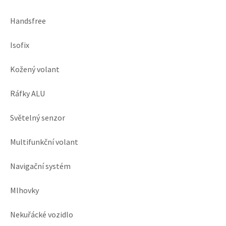
Handsfree
Isofix
Kožený volant
Ráfky ALU
Světelný senzor
Multifunkční volant
Navigační systém
Mlhovky
Nekuřácké vozidlo