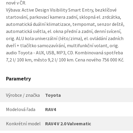
nové v ČR.
Výbava: Active Design Visibility Smart Entry, bezklíčové
startování, parkovací kamera zadní, sklopná el. zrdcátka,
automatická duální klimatizace, tempomat, senzor deště,
automatická světla, el. okna přední a zadní, denní svícení,
orig. ALU kola univerzální (léto/zima), el. ovládání zadních
dveří + tlačítko samozavírání, multifunkční volant, orig.
audio Toyota - AUX, USB, MP3, CD. Kombinovaná spotřeba
7,2 l/ 100 km, město 9,2 l/ 100 km. Cena nového 756 000 Kč.
Parametry
Výrobce / značka
Toyota
Modelová řada
RAV4
Konkrétní model
RAV4 V 2.0 Valvematic