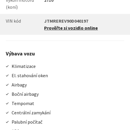
Výkon motoru
2710
(koní)
VIN kód
JTMREREV90D040197
Prověřte si vozidlo online
Výbava vozu
Klimatizace
El. stahování oken
Airbagy
Boční airbagy
Tempomat
Centrální zamykání
Palubní počítač