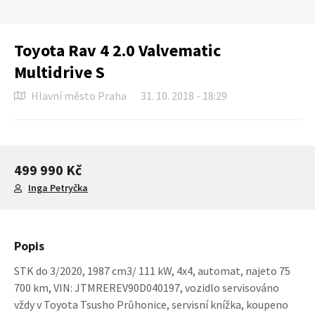
Toyota Rav 4 2.0 Valvematic
Multidrive S
Hlavní město Praha
31. 10. 2018 - 18:29
499 990 Kč
Inga Petryčka
Popis
STK do 3/2020, 1987 cm3/ 111 kW, 4x4, automat, najeto 75
700 km, VIN: JTMREREV90D040197, vozidlo servisováno
vždy v Toyota Tsusho Průhonice, servisní knížka, koupeno