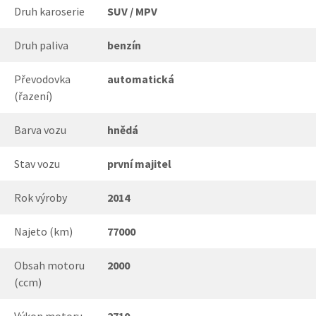
Druh karoserie
SUV / MPV
Druh paliva
benzín
Převodovka
automatická
(řazení)
Barva vozu
hnědá
Stav vozu
první majitel
Rok výroby
2014
Najeto (km)
77000
Obsah motoru
2000
(ccm)