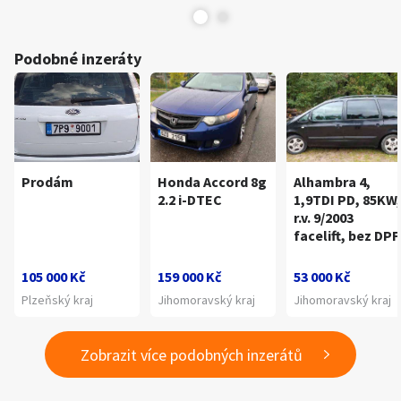
Podobné inzeráty
Prodám
Honda Accord 8g
Alhambra 4,
2.2 i-DTEC
1,9TDI PD, 85KW,
r.v. 9/2003
facelift, bez DPF
105 000 Kč
159 000 Kč
53 000 Kč
Plzeňský kraj
Jihomoravský kraj
Jihomoravský kraj
Zobrazit více podobných inzerátů