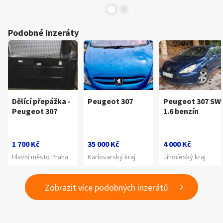
Podobné inzeráty
Dělící přepážka -
Peugeot 307
Peugeot 307 SW
Peugeot 307
1.6 benzín
1 700 Kč
35 000 Kč
4 000 Kč
Hlavní město Praha
Karlovarský kraj
Jihočeský kraj
Zobrazit více podobných inzerátů