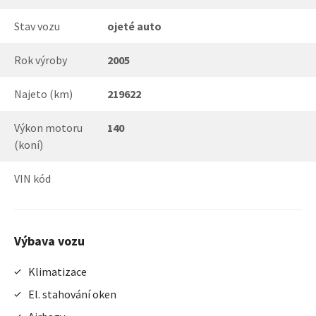
Stav vozu
ojeté auto
Rok výroby
2005
Najeto (km)
219622
Výkon motoru
140
(koní)
VIN kód
Výbava vozu
Klimatizace
El. stahování oken