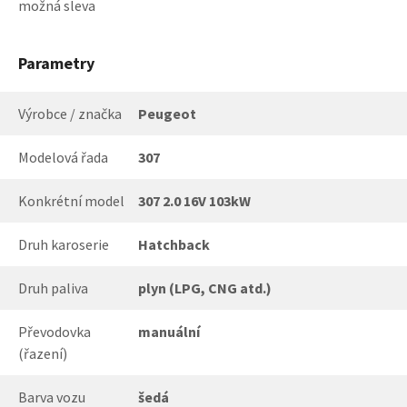
možná sleva
Parametry
Výrobce / značka
Peugeot
Modelová řada
307
Konkrétní model
307 2.0 16V 103kW
Druh karoserie
Hatchback
Druh paliva
plyn (LPG, CNG atd.)
Převodovka
manuální
(řazení)
Barva vozu
šedá