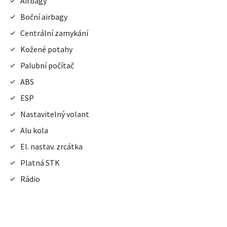
Airbagy
Boční airbagy
Centrální zamykání
Kožené potahy
Palubní počítač
ABS
ESP
Nastavitelný volant
Alu kola
El. nastav. zrcátka
Platná STK
Rádio