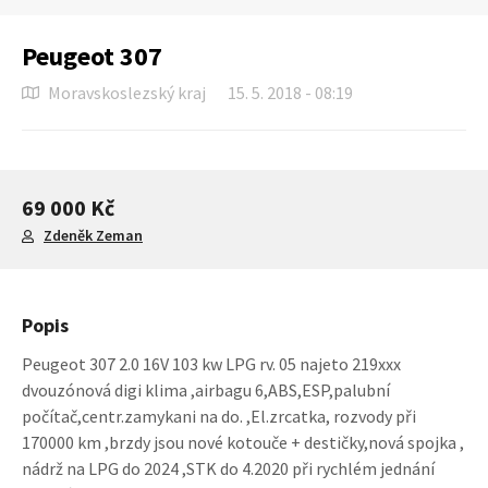
Peugeot 307
Moravskoslezský kraj
15. 5. 2018 - 08:19
69 000 Kč
Zdeněk Zeman
Popis
Peugeot 307 2.0 16V 103 kw LPG rv. 05 najeto 219xxx
dvouzónová digi klima ,airbagu 6,ABS,ESP,palubní
počítač,centr.zamykani na do. ,El.zrcatka, rozvody při
170000 km ,brzdy jsou nové kotouče + destičky,nová spojka ,
nádrž na LPG do 2024 ,STK do 4.2020 při rychlém jednání