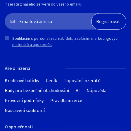
inzerátu z našeho serveru do vašeho emailu.
prvovýrobní díly (Bilstein
Eibach
Lemförder
INA
Elring
Výrobce / značka
Pierburg
Souhlasím s
personalizací nabídek, zasíláním marketingových
Bosch
Audi
materiálů a upozornění
.
TRW).
Aston Martin
Motor a rozvody
Alfa Romeo
– kompletní sada rozvodového řetězu
Vše o inzerci
BMW
INA
– oba nastavovače vačkového hřídele
Kreditové balíčky
Ceník
Topování inzerátů
Bentley
(vanos kolečka) + 2× řídicí ventil Pierburg
Bugatti
Rady pro bezpečné obchodování
– zdvihátka ventilů INA
AI
Nápověda
– dělaná hlava motoru – rovnání
Cadillac
Provozní podmínky
Pravidla inzerce
kontrola těsnosti
vačka
Cooper / Mini
Nastavení soukromí
nová ložiska
Citroën
– nové těsnění hlavy válců
O společnosti
těsnění víka ventilů
Daewoo