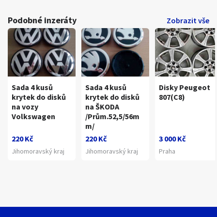
Podobné inzeráty
Zobrazit vše
Sada 4 kusů
Sada 4 kusů
Disky Peugeot
krytek do disků
krytek do disků
807(C8)
na vozy
na ŠKODA
Volkswagen
/Prům.52,5/56m
m/
220 Kč
220 Kč
3 000 Kč
Jihomoravský kraj
Jihomoravský kraj
Praha