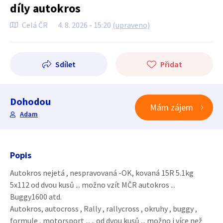
díly autokros
Celá ČR
4. 8. 2026 - 15:20
(upraveno)
Sdílet
Přidat
Dohodou
Mám zájem
Adam
Popis
Autokros nejetá , nespravovaná -OK, kovaná 15R 5.1kg
5x112 od dvou kusů ... možno vzít MČR autokros ...
Buggy1600 atd.
Autokros, autocross , Rally , rallycross , okruhy , buggy ,
formule , motorsport ... .. od dvou kusů ... možno i více než