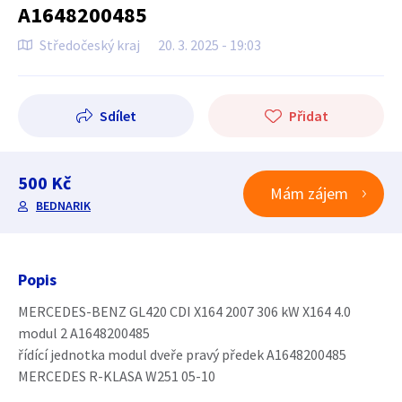
A1648200485
Středočeský kraj
20. 3. 2025 - 19:03
Sdílet
Přidat
500 Kč
Mám zájem
BEDNARIK
Popis
MERCEDES-BENZ GL420 CDI X164 2007 306 kW X164 4.0
modul 2 A1648200485
řídící jednotka modul dveře pravý předek A1648200485
MERCEDES R-KLASA W251 05-10