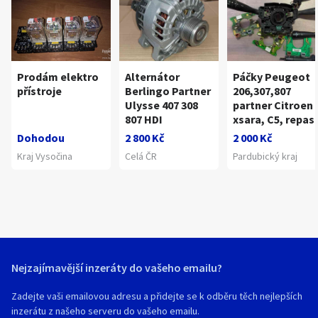
Prodám elektro
Alternátor
Páčky Peugeot
přístroje
Berlingo Partner
206,307,807
Ulysse 407 308
partner Citroen
807 HDI
xsara, C5, repas
Dohodou
2 800 Kč
2 000 Kč
Kraj Vysočina
Celá ČR
Pardubický kraj
Nejzajímavější inzeráty do vašeho emailu?
Zadejte vaši emailovou adresu a přidejte se k odběru těch nejlepších
inzerátu z našeho serveru do vašeho emailu.