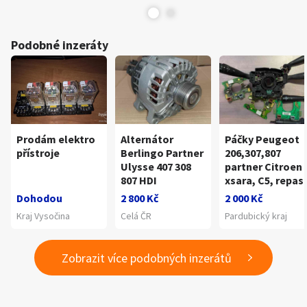
Podobné inzeráty
Prodám elektro
Alternátor
Páčky Peugeot
přístroje
Berlingo Partner
206,307,807
Ulysse 407 308
partner Citroen
807 HDI
xsara, C5, repas
Dohodou
2 800 Kč
2 000 Kč
Kraj Vysočina
Celá ČR
Pardubický kraj
Zobrazit více podobných inzerátů