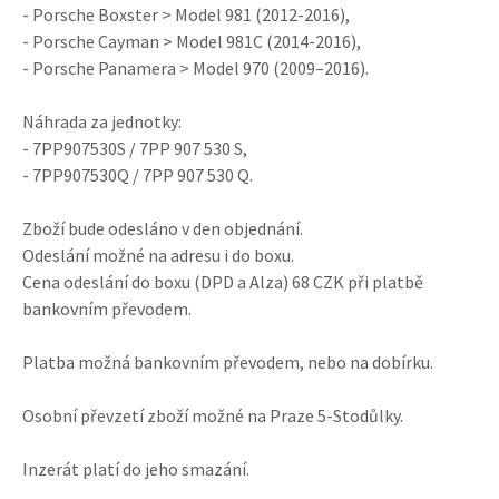
- Porsche Boxster > Model 981 (2012-2016),
- Porsche Cayman > Model 981C (2014-2016),
- Porsche Panamera > Model 970 (2009–2016).
Náhrada za jednotky:
- 7PP907530S / 7PP 907 530 S,
- 7PP907530Q / 7PP 907 530 Q.
Zboží bude odesláno v den objednání.
Odeslání možné na adresu i do boxu.
Cena odeslání do boxu (DPD a Alza) 68 CZK při platbě
bankovním převodem.
Platba možná bankovním převodem, nebo na dobírku.
Osobní převzetí zboží možné na Praze 5-Stodůlky.
Inzerát platí do jeho smazání.