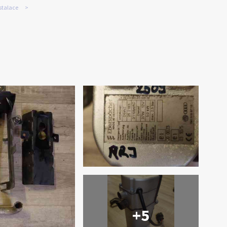
stalace
+5