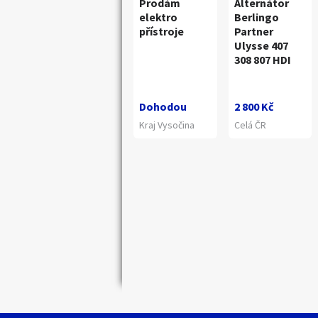
Prodám
Alternátor
elektro
Berlingo
přístroje
Partner
Ulysse 407
308 807 HDI
Dohodou
2 800 Kč
Kraj Vysočina
Celá ČR
Náhledy