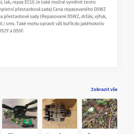
ní, lak, repas ECU) Je také možné vyměnit tento
ompletní přestavbová sada) Cena repasovaného D5WZ
na přestavbové sady (Repasované D5WZ, držák, výfuk,
l / sms. Také mohu opravit váš bufík do jakéhokoliv
5ZF a D5SF.
Zobrazit vše