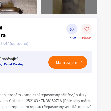
W
ra
Sdílet
Přidat
- 17:47
(upraveno)
Prodávající
Mám zájem
Pavel Prodej
Sdílet na Facebooku
den, prodám kompletní repasovaný příhřev / bufík /
dla. Číslo dílu: 252163 / 7M3815071A (Dále taky mám
e po kompletním repasu (Repasovaný ventilátor, nové