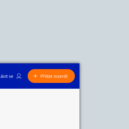
a
Zvířata
0
/
2000
Nahlásit
0
/
1000
lásit se
Přidat inzerát
obby
Sběratelství
ní
Ostatní