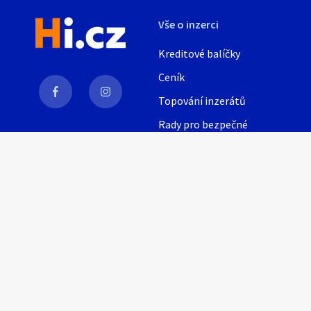
Vše o inzerci
Kreditové balíčky
Ceník
Topování inzerátů
Rady pro bezpečné
obchodování
AI
Nápověda
Provozní podmínky
Pravidla inzerce
Nastavení soukromí
© 2021, Inzeris s.r.o.