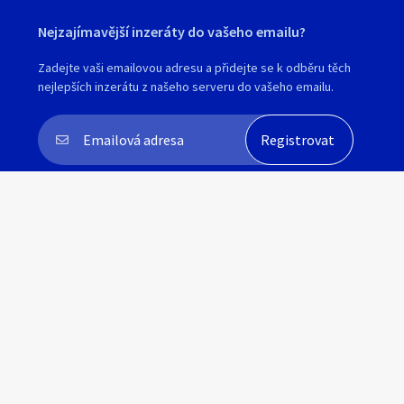
Nejzajímavější inzeráty do vašeho emailu?
Zadejte vaši emailovou adresu a přidejte se k odběru těch
nejlepších inzerátu z našeho serveru do vašeho emailu.
Souhlasím s
personalizací nabídek, zasíláním
marketingových materiálů a upozornění
.