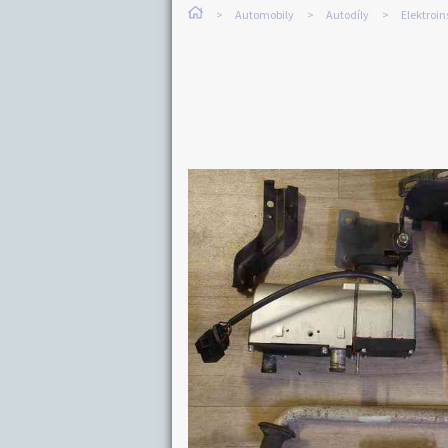
Automobily
Autodíly
Elektroin