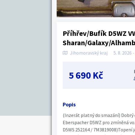
Příhřev/Bufík D5WZ V
Sharan/Galaxy/Alhamb
Jihomoravský kraj
5. 8. 2026 
5 690 Kč
Popis
(Inzerát platný do smazání) Dobrý 
Eberspacher D5WZ pro zmíněná vozi
D5WS 252164 / 7M3819008)Topení j