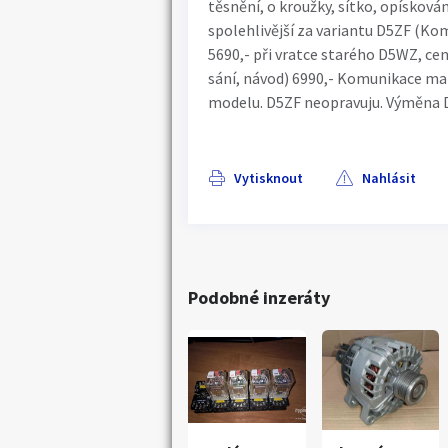
těsnění, o kroužky, sítko, opísková
spolehlivější za variantu D5ZF (K
5690,- při vratce starého D5WZ, ce
sání, návod) 6990,- Komunikace mai
modelu. D5ZF neopravuju. Výměna D
Vytisknout
Nahlásit
Podobné inzeráty