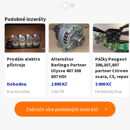
Podobné inzeráty
Prodám elektro
Alternátor
Páčky Peugeot
přístroje
Berlingo Partner
206,307,807
Ulysse 407 308
partner Citroen
807 HDI
xsara, C5, repas
Dohodou
2 800 Kč
2 000 Kč
Kraj Vysočina
Celá ČR
Pardubický kraj
Zobrazit více podobných inzerátů