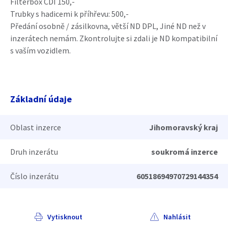
Filterbox CDI 150,-
Trubky s hadicemi k příhřevu: 500,-
Předání osobně / zásilkovna, větší ND DPL, Jiné ND než v
inzerátech nemám. Zkontrolujte si zdali je ND kompatibilní
s vaším vozidlem.
Základní údaje
Oblast inzerce
Jihomoravský kraj
Druh inzerátu
soukromá inzerce
Číslo inzerátu
60518694970729144354
Vytisknout
Nahlásit