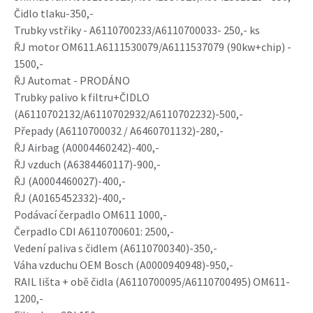
Čidlo tlaku-350,-
Trubky vstřiky - A6110700233/A6110700033- 250,- ks
ŘJ motor OM611.A6111530079/A6111537079 (90kw+chip) -
1500,-
ŘJ Automat - PRODÁNO
Trubky palivo k filtru+ČIDLO
(A6110702132/A6110702932/A6110702232)-500,-
Přepady (A6110700032 / A6460701132)-280,-
ŘJ Airbag (A0004460242)-400,-
ŘJ vzduch (A6384460117)-900,-
ŘJ (A0004460027)-400,-
ŘJ (A0165452332)-400,-
Podávací čerpadlo OM611 1000,-
Čerpadlo CDI A6110700601: 2500,-
Vedení paliva s čidlem (A6110700340)-350,-
Váha vzduchu OEM Bosch (A0000940948)-950,-
RAIL lišta + obě čidla (A6110700095/A6110700495) OM611-
1200,-