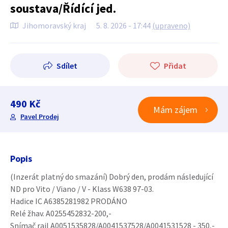
soustava/Řídící jed.
Jihomoravský kraj
5. 8. 2026 - 17:44
(upraveno)
Sdílet
Přidat
490 Kč
Mám zájem
Pavel Prodej
Popis
(Inzerát platný do smazání) Dobrý den, prodám následující
ND pro Vito / Viano / V - Klass W638 97-03.
Hadice IC A6385281982 PRODÁNO
Relé žhav. A0255452832-200,-
Snímač rail A0051535828/A0041537528/A0041531528 - 350,-