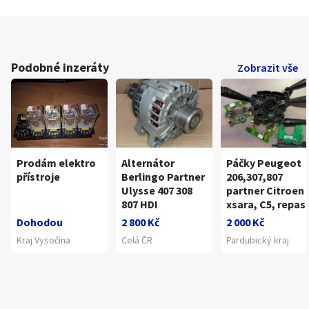
Podobné inzeráty
Zobrazit vše
Prodám elektro
Alternátor
Páčky Peugeot
přístroje
Berlingo Partner
206,307,807
Ulysse 407 308
partner Citroen
807 HDI
xsara, C5, repas
Dohodou
2 800 Kč
2 000 Kč
Kraj Vysočina
Celá ČR
Pardubický kraj