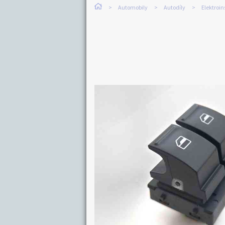
Automobily
Autodíly
Elektroin