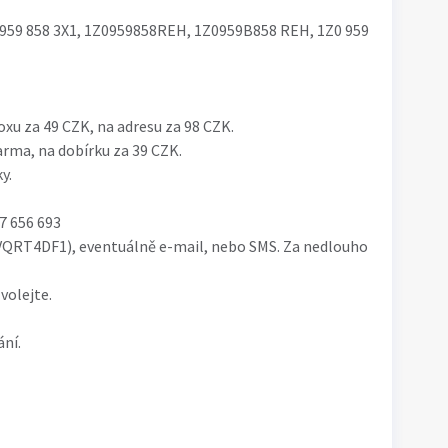
 959 858 3X1, 1Z0959858REH, 1Z0959B858 REH, 1Z0 959
xu za 49 CZK, na adresu za 98 CZK.
rma, na dobírku za 39 CZK.
y.
7 656 693
RT4DF1), eventuálně e-mail, nebo SMS. Za nedlouho
volejte.
ní.