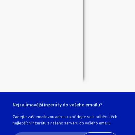
Zavřít
Nejzajímavější inzeráty do vašeho emailu?
Zadejte vaši emailovou adresu a přidejte se k odběru těch
nejlepších inzerátu z našeho serveru do vašeho emailu.