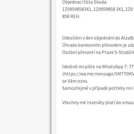
Objednací čísla Škoda:
1Z09598583X1, 1Z0959858 3X1, 1Z0
858 REH.
Odesílám v den objednání do AlzaBo
Úhrada bankovním převodem je zda
Osobní převzetí na Praze 5-Stodůlk
Ideálně mi pište na WhatsApp T: 77
(https://wa.me/message/SMTYDKVQ
se Vám ozvu.
Samozřejmě v případě potřeby mi i 
Všechny mé Inzeráty platí do smazá