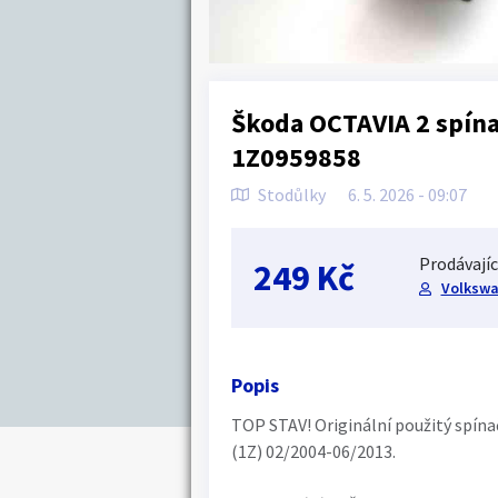
Škoda OCTAVIA 2 spína
1Z0959858
Stodůlky
6. 5. 2026 - 09:07
Prodávajíc
249 Kč
Volkswa
Popis
TOP STAV! Originální použitý spína
(1Z) 02/2004-06/2013.