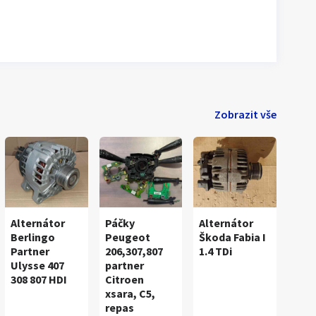
Zobrazit vše
Alternátor
Páčky
Alternátor
Berlingo
Peugeot
Škoda Fabia I
Partner
206,307,807
1.4 TDi
Ulysse 407
partner
308 807 HDI
Citroen
xsara, C5,
repas