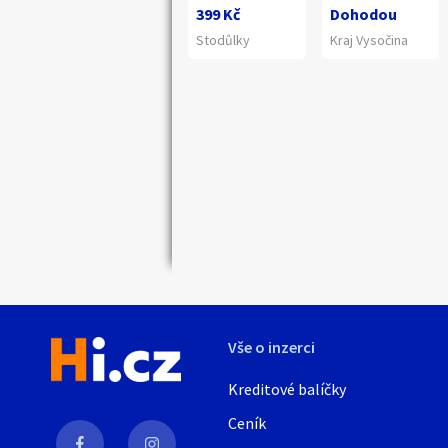
399 Kč
Dohodou
Stodůlky
Kraj Vysočina
Náhledy
Vše o inzerci
Kreditové balíčky
Ceník