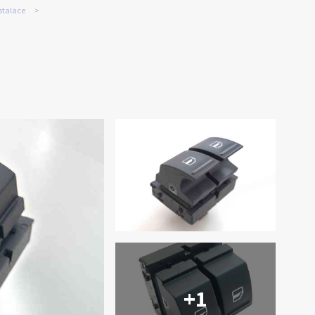
stalace
+1