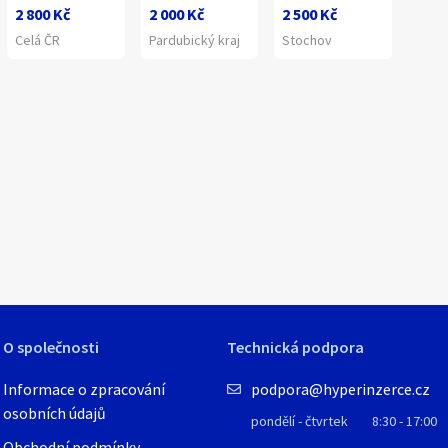
2 800 Kč
2 000 Kč
2 500 Kč
Celá ČR
Pardubický kraj
Stochov
1
/
4
O společnosti
Technická podpora
Informace o zpracování
podpora@hyperinzerce.cz
osobních údajů
pondělí - čtvrtek
8:30 - 17:00
Obchodní podmínky