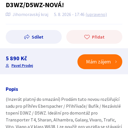
D3WZ/D5WZ-NOVÁ!
Jihomoravský kraj
5. 8. 2026 - 17:46
(upraveno)
Sdílet
Přidat
5 890 Kč
Mám zájem
Pavel Prodej
Popis
(Inzerát platný do smazání) Prodám tuto novou rozšiřující
sadu pro příhřev Eberspacher / Přihřívače/ Bufík / Nezávislé
topení D3WZ / D5WZ. Ideální pro domontáž pro
Transporter T4, Sharan, Alhambra, Galaxy, Vivaro, Trafic,
Vito, Viano a V klass W638. Lze použít pro vozidla se stávající