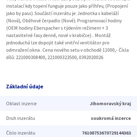
instalací kdy topení funguje pouze jako příhřev, (Propojení
jako by pass). Součástí inzerátu je: Jednotka s kabeláží
(Nová), Oběhové čerpadlo (Nové). Programovací hodiny
(OEM hodiny Eberspacher s týdením režimem + 3
nastavitelné řasy denně, nové v krabičce). . Montáž
jednoduchá lze dopojit také vnitřní ventilátor pro
odmražení okna . Cena nového setu v obchodě 11000,- Čísla
dílů: 221000308400, 221000323500, 0392020026
Základní údaje
Oblast inzerce
Jihomoravský kraj
Druh inzerátu
soukromá inzerce
Číslo inzerátu
76108753670729144363