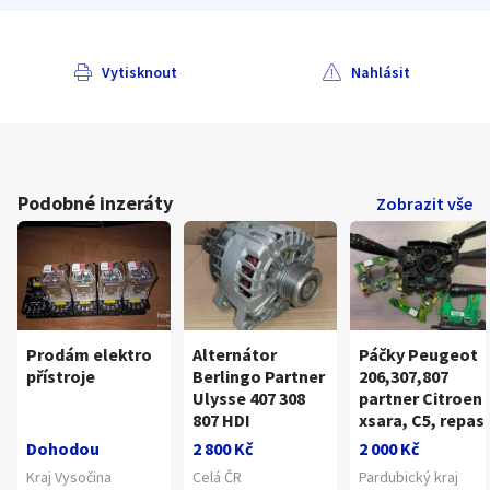
Vytisknout
Nahlásit
Podobné inzeráty
Zobrazit vše
Prodám elektro
Alternátor
Páčky Peugeot
přístroje
Berlingo Partner
206,307,807
Ulysse 407 308
partner Citroen
807 HDI
xsara, C5, repas
Dohodou
2 800 Kč
2 000 Kč
Kraj Vysočina
Celá ČR
Pardubický kraj