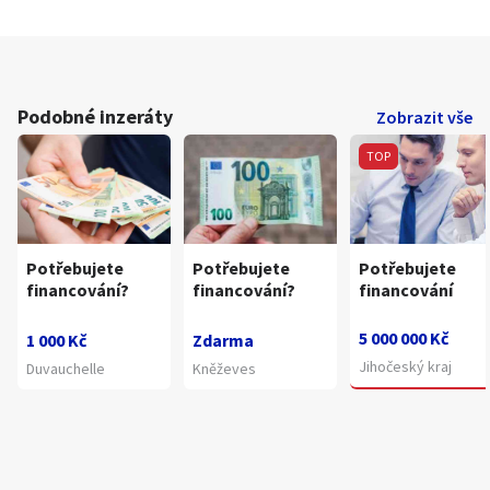
Podobné inzeráty
Zobrazit vše
TOP
Potřebujete
Potřebujete
Potřebujete
financování?
financování?
financování
5 000 000 Kč
1 000 Kč
Zdarma
Jihočeský kraj
Duvauchelle
Kněževes