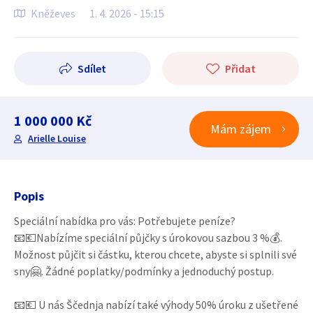
Kněževes
1. 4. 2026 - 15:15
Sdílet
Přidat
1 000 000 Kč
Mám zájem
Arielle Louise
Popis
Speciální nabídka pro vás: Potřebujete peníze?
📧💶Nabízíme speciální půjčky s úrokovou sazbou 3 %💰.
Možnost půjčit si částku, kterou chcete, abyste si splnili své
sny🤗. Žádné poplatky/podmínky a jednoduchý postup.
📧💶 U nás Ščednja nabízí také výhody 50% úroku z ušetřené