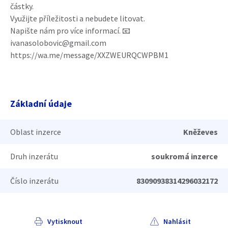
částky.
Využijte příležitosti a nebudete litovat.
Napište nám pro více informací. 📧
ivanasolobovic@gmail.com
https://wa.me/message/XXZWEURQCWPBM1
Základní údaje
Oblast inzerce
Kněževes
Druh inzerátu
soukromá inzerce
Číslo inzerátu
83090938314296032172
Vytisknout
Nahlásit