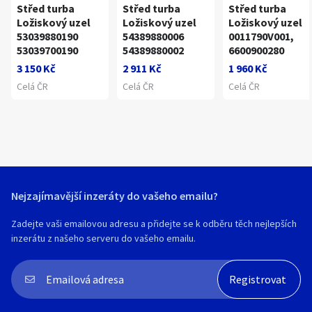
Střed turba
Střed turba
Střed turba
Ložiskový uzel
Ložiskový uzel
Ložiskový uzel
53039880190
54389880006
0011790V001,
53039700190
54389880002
6600900280
3 150 Kč
2 911 Kč
1 960 Kč
Celá ČR
Celá ČR
Celá ČR
Nejzajímavější inzeráty do vašeho emailu?
Zadejte vaši emailovou adresu a přidejte se k odběru těch nejlepších
inzerátu z našeho serveru do vašeho emailu.