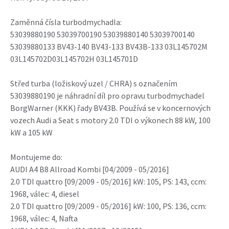
Zaměnná čísla turbodmychadla:
53039880190 53039700190 53039880140 53039700140
53039880133 BV43-140 BV43-133 BV43B-133 03L145702M
03L145702D03L145702H 03L145701D
Střed turba (ložiskový uzel / CHRA) s označením
53039880190 je náhradní díl pro opravu turbodmychadel
BorgWarner (KKK) řady BV43B. Používá se v koncernových
vozech Audi a Seat s motory 2.0 TDI o výkonech 88 kW, 100
kW a 105 kW
Montujeme do:
AUDI A4 B8 Allroad Kombi [04/2009 - 05/2016]
2.0 TDI quattro [09/2009 - 05/2016] kW: 105, PS: 143, ccm:
1968, válec: 4, diesel
2.0 TDI quattro [09/2009 - 05/2016] kW: 100, PS: 136, ccm:
1968, válec: 4, Nafta