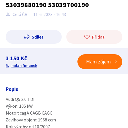
53039880190 53039700190
Celá ČR
11. 6. 2023 - 16:43
Sdílet
Přidat
3 150 Kč
Mám zájem
milan řimanek
Popis
Audi Q5 2.0 TDI
Výkon: 105 kW
Motor: cagA CAGB CAGC
Zdvihový objem: 1968 ccm
Rok výroby: od 10/2007