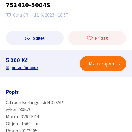
753420-5004S
Celá ČR
11. 6. 2023 - 18:57
Sdílet
Přidat
5 000 Kč
Mám zájem
milan řimanek
Popis
Citroen Berlingo 1.6 HDi FAP
výkon: 80kW
Motor: DV6TED4
Objem: 1560 ccm
Rok: od 01/2005