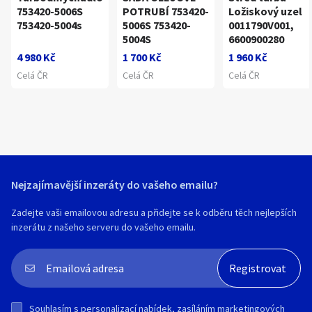
753420-5006S
POTRUBÍ 753420-
Ložiskový uzel
753420-5004s
5006S 753420-
0011790V001,
5004S
6600900280
4 980 Kč
1 700 Kč
1 960 Kč
Celá ČR
Celá ČR
Celá ČR
Nejzajímavější inzeráty do vašeho emailu?
Zadejte vaši emailovou adresu a přidejte se k odběru těch nejlepších
inzerátu z našeho serveru do vašeho emailu.
Souhlasím s
personalizací nabídek, zasíláním marketingových