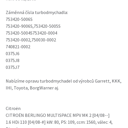
Záměnná čísla turbodmychadla:
753420-5006S
753420-9006S,753420-5005S
753420-5004S753420-0004
753420-0002,750030-0002
740821-0002
0375J6
0375J8
0375J7
Nabízíme opravu turbodmychadel od výrobců Garrett, KKK,
IHI, Toyota, BorgWarner aj.
Citroën
CITROËN BERLINGO MULTISPACE MPV MK 2 [04/08--]
1.6 HDi 110 [04/08-#] kW: 80, PS: 109, ccm: 1560, válec: 4,