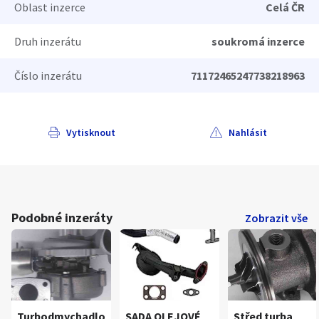
Oblast inzerce
Celá ČR
Druh inzerátu
soukromá inzerce
Číslo inzerátu
71172465247738218963
Vytisknout
Nahlásit
Podobné inzeráty
Zobrazit vše
Turbodmychadlo
SADA OLEJOVÉ
Střed turba