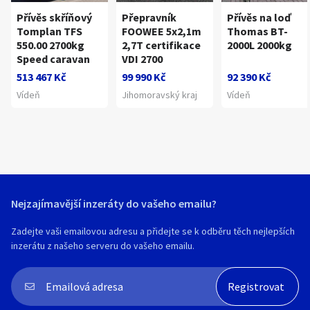
Přívěs skříňový
Přepravník
Přívěs na loď
Tomplan TFS
FOOWEE 5x2,1m
Thomas BT-
550.00 2700kg
2,7T certifikace
2000L 2000kg
Speed caravan
VDI 2700
513 467 Kč
99 990 Kč
92 390 Kč
Vídeň
Jihomoravský kraj
Vídeň
Nejzajímavější inzeráty do vašeho emailu?
Zadejte vaši emailovou adresu a přidejte se k odběru těch nejlepších
inzerátu z našeho serveru do vašeho emailu.