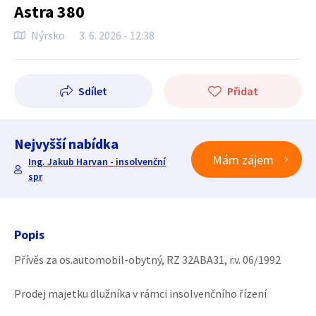
Astra 380
Nýrsko
3. 6. 2026 - 12:38
Sdílet
Přidat
Nejvyšší nabídka
Mám zájem
Ing. Jakub Harvan - insolvenční
spr
Popis
Přívěs za os.automobil-obytný, RZ 32ABA31, r.v. 06/1992
Prodej majetku dlužníka v rámci insolvenčního řízení