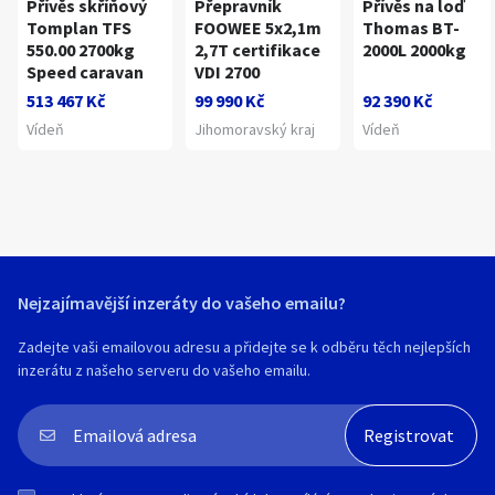
Přívěs skříňový
Přepravník
Přívěs na loď
Tomplan TFS
FOOWEE 5x2,1m
Thomas BT-
550.00 2700kg
2,7T certifikace
2000L 2000kg
Speed caravan
VDI 2700
513 467 Kč
99 990 Kč
92 390 Kč
Vídeň
Jihomoravský kraj
Vídeň
Nejzajímavější inzeráty do vašeho emailu?
Zadejte vaši emailovou adresu a přidejte se k odběru těch nejlepších
inzerátu z našeho serveru do vašeho emailu.