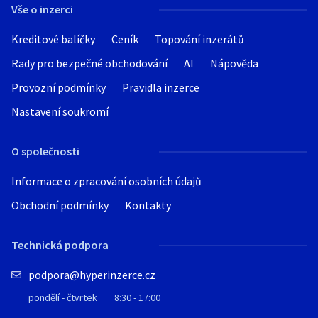
Great Wall
Vše o inzerci
Caterham
Kreditové balíčky
Ceník
Topování inzerátů
Buick
Rady pro bezpečné obchodování
AI
Nápověda
Bristol
Provozní podmínky
Pravidla inzerce
Kaipan
Nastavení soukromí
MG
PGO
O společnosti
ARO
Informace o zpracování osobních údajů
Gonow
Obchodní podmínky
Kontakty
Artega
Airstream
Technická podpora
Fleetwood
podpora@hyperinzerce.cz
GMC
pondělí - čtvrtek
8:30 - 17:00
Hymer