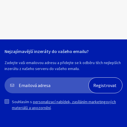
sedadel, ASR.
GAZ / Volha
Další informace od prodejce vozu:
Stav dobrý, Sada zimních pneu
Isuzu
Všechny vozy procházejí důkladnou
kontrolou 107 technických parametrů a
Simca
stavu najetých km. Prodloužená záruka
Wiesmann
Carlife až 24 měsíců na mechanický stav
vozu. Doživotní záruka na původ vozu.
Venturi
Výhodnou půjčku bez navýšení
Saleen
domluvíme za vás vybírejte z 8 000
Nejzajímavější inzeráty do vašeho emailu?
kvalitních vozů za nejlepší ceny. Více info
AC / Shelby
na www.aaaauto.cz. Cena při financování:
Zadejte vaši emailovou adresu a přidejte se k odběru těch nejlepších
Pagani
210000 Kč.
inzerátu z našeho serveru do vašeho emailu.
Lincoln
Koenigsegg
Invicta
Holden
Souhlasím s
personalizací nabídek, zasíláním marketingových
materiálů a upozornění
.
Gordon
Gumpert