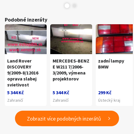
Podobné inzeráty
Land Rover
MERCEDES-BENZ
zadní lampy
DISCOVERY
E W211 7/2006-
BMW
9/2009-8/12016
3/2009, výmena
oprava slabej
projektorov
svietivost
5 344 Kč
5 344 Kč
299 Kč
Zahraničí
Zahraničí
Ústecký kraj
Zobrazit více podobných inzerátů