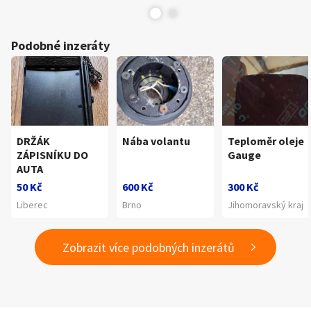
Podobné inzeráty
DRŽÁK
Nába volantu
Teploměr oleje
ZÁPISNÍKU DO
Gauge
AUTA
50 Kč
600 Kč
300 Kč
Liberec
Brno
Jihomoravský kraj
Zobrazit více podobných inzerátů