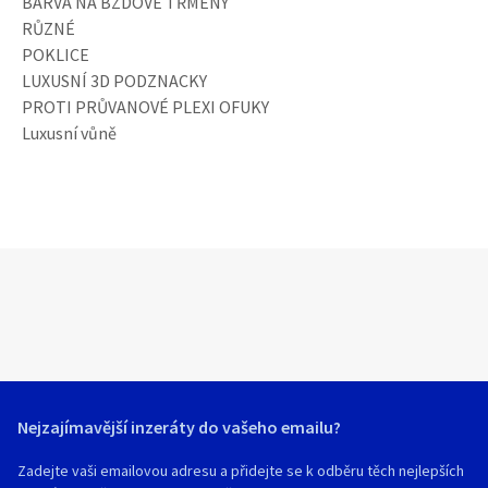
BARVA NA BZDOVÉ TŘMENY
RŮZNÉ
POKLICE
LUXUSNÍ 3D PODZNACKY
PROTI PRŮVANOVÉ PLEXI OFUKY
Luxusní vůně
Nejzajímavější inzeráty do vašeho emailu?
Zadejte vaši emailovou adresu a přidejte se k odběru těch nejlepších