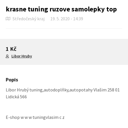
krasne tuning ruzove samolepky top
Středočeský kraj
19. 5. 2020 - 14:39
1 Kč
Libor Hruby
Popis
Libor Hrubý tuning,autodoplňky,autopotahy Vlašim 258 01
Lidická 566
E-shop w w w tuningvlasim c z