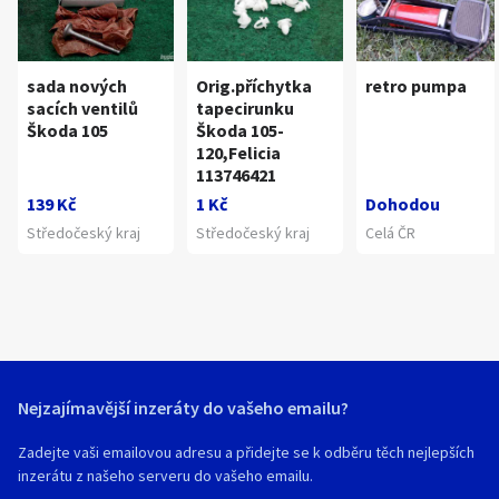
sada nových
Orig.příchytka
retro pumpa
sacích ventilů
tapecirunku
Škoda 105
Škoda 105-
120,Felicia
113746421
139 Kč
1 Kč
Dohodou
Středočeský kraj
Středočeský kraj
Celá ČR
Nejzajímavější inzeráty do vašeho emailu?
Zadejte vaši emailovou adresu a přidejte se k odběru těch nejlepších
inzerátu z našeho serveru do vašeho emailu.