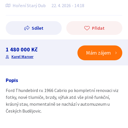
Hoření Starý Dub
22. 4. 2026 - 14:18
Sdílet
Přidat
1 480 000 Kč
Mám zájem
Karel Marxer
Popis
Ford Thundebird r.v. 1966 Cabrio po kompletní renovaci viz
fotky, nové tlumiče, brzdy, výfuk atd. vše plně funkční,
krásný stav, momentalně se nachází v automuzeum u
Českých Budějovic.